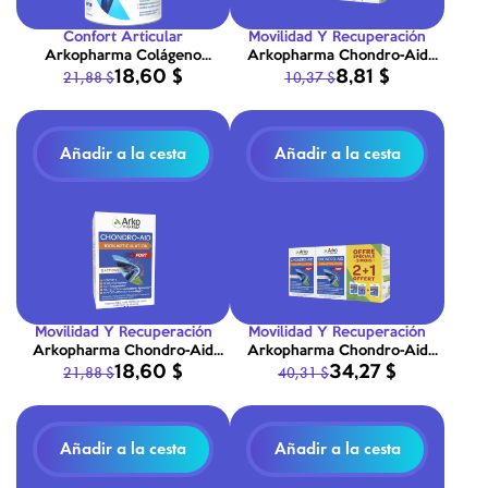
Confort Articular
Movilidad Y Recuperación
Arkopharma Colágeno
Arkopharma Chondro-Aid
18,60 $
8,81 $
21,88 $
10,37 $
Articulaciones & Músculos
Flash Caps 10 cápsulas
260g
Añadir a la cesta
Añadir a la cesta
Movilidad Y Recuperación
Movilidad Y Recuperación
Arkopharma Chondro-Aid
Arkopharma Chondro-Aid
18,60 $
34,27 $
21,88 $
40,31 $
100% Articulación Forte 60
100% Articulación Forte 3x60
cápsulas
cápsulas
Añadir a la cesta
Añadir a la cesta