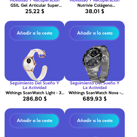
Movilidad Y Recuperación
Movilidad Y Recuperación
GSIL Gel Articular Super
Nutrivie Colágeno
25,22 $
38,01 $
Concentrado 200ml
Articulaciones 300g
Añadir a la cesta
Añadir a la cesta
Seguimiento Del Sueño Y
Seguimiento Del Sueño Y
La Actividad
La Actividad
Withings ScanWatch Light - 37
Withings ScanWatch Nova -
286,80 $
689,93 $
mm Arena y Oro rosa
42mm Negro
Añadir a la cesta
Añadir a la cesta