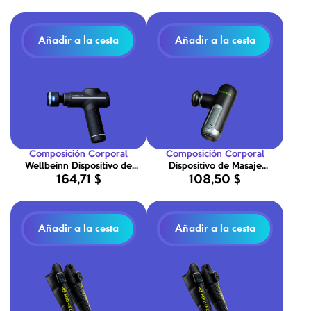
Añadir a la cesta
Añadir a la cesta
Composición Corporal
Composición Corporal
Wellbeinn Dispositivo de
Dispositivo de Masaje
164,71 $
108,50 $
masaje BE IN 02 3D Pro
Wellbeinn BE-IN 01 con
Percusión con Terapia de
Accesorios de Calor y Frío
Calor y Frío
Añadir a la cesta
Añadir a la cesta