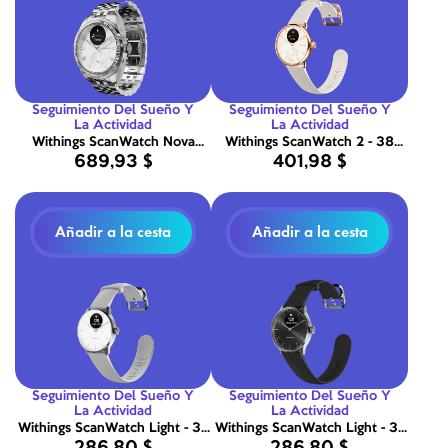
Seguimiento Del Sueño Y
Seguimiento Del Sueño Y
La Actividad
La Actividad
Withings ScanWatch Nova
Withings ScanWatch 2 - 38
689,93 $
401,98 $
Brilliant - Gris titanio
mm Arena y Oro rosa
Añadir a la cesta
Añadir a la cesta
Seguimiento Del Sueño Y
Seguimiento Del Sueño Y
La Actividad
La Actividad
Withings ScanWatch Light - 37
Withings ScanWatch Light - 37