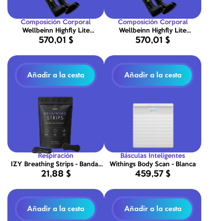
Composición Corporal
Composición Corporal
Wellbeinn Highfly Lite
Wellbeinn Highfly Lite
570,01 $
570,01 $
Portables Botas de
Portables Botas de
Presoterapia M (160–185 cm)
Presoterapia L (185–210 cm)
Añadir a la cesta
Añadir a la cesta
Respiración
Básculas Inteligentes
IZY Breathing Strips - Bandas
Withings Body Scan - Blanca
21,88 $
459,57 $
nasales para respirar mejor -
30 bandas
Añadir a la cesta
Añadir a la cesta