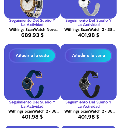
Seguimiento Del Sueño Y
Seguimiento Del Sueño Y
La Actividad
La Actividad
Withings ScanWatch Nova
Withings ScanWatch 2 - 38
689,93 $
401,98 $
Brilliant - Oro
mm Perla Blanca
Añadir a la cesta
Añadir a la cesta
Seguimiento Del Sueño Y
Seguimiento Del Sueño Y
La Actividad
La Actividad
Withings ScanWatch 2 - 38
Withings ScanWatch 2 - 38
401,98 $
401,98 $
mm Azul
mm Negra