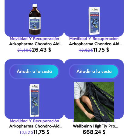
Movilidad Y Recuperación
Movilidad Y Recuperación
Arkopharma Chondro-Aid
Arkopharma Chondro-Aid
26,43 $
11,75 $
31,10 $
13,82 $
Silicium Global+ 480 ml
Flash Roll-on 60 ml
Añadir a la cesta
Añadir a la cesta
Movilidad Y Recuperación
Composición Corporal
Arkopharma Chondro-Aid
Wellbeinn HighFly Pro
11,75 $
668,24 $
13,82 $
Flash Crema 60 ml
Compression Therapy Boots