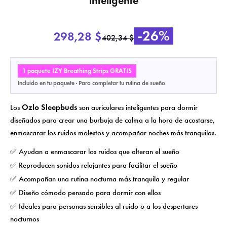
inteligente
×
Crear lista de deseos
Iniciar sesión
×
Nombre de la lista de deseos
-26%
Añadir a la lista de deseos
298,28 $
Debe iniciar sesión para guardar productos en su lista de deseos.
402,34 $
add_circle_outline
Crear una nueva lista
1 paquete IZY Breathing Strips GRATIS
Cancelar
Iniciar sesión
Incluido en tu paquete · Para completar tu rutina de sueño
Cancelar
Crear lista de deseos
Ozlo Sleepbuds
Los
son auriculares inteligentes para dormir
diseñados para crear una burbuja de calma a la hora de acostarse,
enmascarar los ruidos molestos y acompañar noches más tranquilas.
✅ Ayudan a enmascarar los ruidos que alteran el sueño
✅ Reproducen sonidos relajantes para facilitar el sueño
✅ Acompañan una rutina nocturna más tranquila y regular
✅ Diseño cómodo pensado para dormir con ellos
✅ Ideales para personas sensibles al ruido o a los despertares
nocturnos