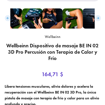
Wellbeinn
Wellbeinn Dispositivo de masaje BE IN 02
×
3D Pro Percusión con Terapia de Calor y
×
Crear lista de deseos
Iniciar sesión
Frío
×
Nombre de la lista de deseos
Añadir a la lista de deseos
Debe iniciar sesión para guardar productos en su lista de deseos.
164,71 $
add_circle_outline
Crear una nueva lista
Libera tensiones musculares, alivia dolores y acelera la
Cancelar
Iniciar sesión
recuperación con el Wellbeinn BE IN 02 3D Pro, la única
Cancelar
Crear lista de deseos
pistola de masaje con terapia de frío y calor para un alivio
profundo y preciso.