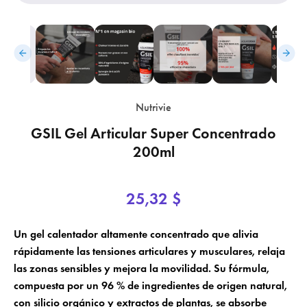
Nutrivie
GSIL Gel Articular Super Concentrado
200ml
×
×
Crear lista de deseos
Iniciar sesión
25,32 $
×
Nombre de la lista de deseos
Añadir a la lista de deseos
Debe iniciar sesión para guardar productos en su lista de deseos.
Un gel calentador altamente concentrado que alivia
add_circle_outline
Crear una nueva lista
rápidamente las tensiones articulares y musculares, relaja
las zonas sensibles y mejora la movilidad. Su fórmula,
Cancelar
Iniciar sesión
Cancelar
Crear lista de deseos
compuesta por un 96 % de ingredientes de origen natural,
con silicio orgánico y extractos de plantas, se absorbe