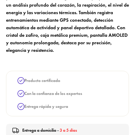
un análisis profundo del corazón, la respiración, el nivel de
Cancelar
Iniciar sesión
Cancelar
Crear lista de deseos
energía y las variaciones térmicas. También registra
entrenamientos mediante GPS conectado, detección
automática de actividad y panel deportivo detallado. Con
cristal de zafiro, caja metálica premium, pantalla AMOLED
y autonomía prolongada, destaca por su precisión,
elegancia y resistencia.
Producto certificado
Con la confianza de los expertos
Entrega rápida y segura
Entrega a domicilio -
3 a 5 días