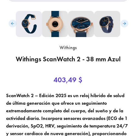
Withings
Withings ScanWatch 2 - 38 mm Azul
403,49 $
×
×
Crear lista de deseos
ScanWatch 2 – Edición 2025 es un reloj híbrido de salud
Iniciar sesión
de última generación que ofrece un seguimiento
×
extremadamente completo del cuerpo, del sueño y de la
Nombre de la lista de deseos
Añadir a la lista de deseos
Debe iniciar sesión para guardar productos en su lista de deseos.
actividad diaria. Incorpora sensores avanzados (ECG de 1
derivación, SpO2, HRV, seguimiento de temperatura 24/7
add_circle_outline
Crear una nueva lista
y sensor cardíaco de nueva generación), proporcionando