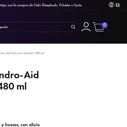
ES
 con la compra de Ozlo Sleepbuds, Pulsetto o Syste
0
ro-Aid Silicium Global+ 480 ml
ndro-Aid
 480 ml
y huesos, con silicio