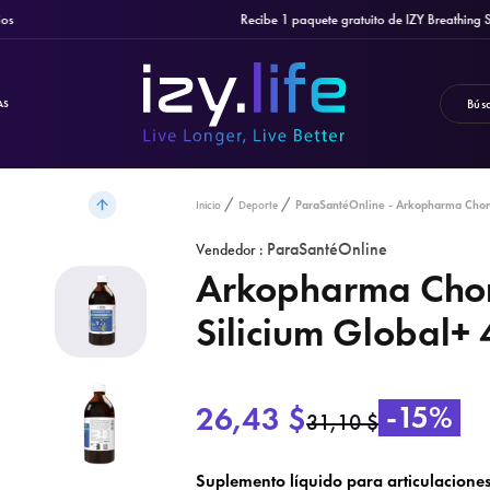
Recibe 1 paquete gratuito de IZY Breathing Strips
AS
ParaSantéOnline - Arkopharma Chond
Inicio
Deporte
ParaSantéOnline
Vendedor :
Arkopharma Cho
Silicium Global+
26,43 $
-15%
31,10 $
Suplemento líquido para articulaciones 