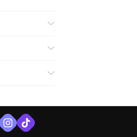
×
×
×