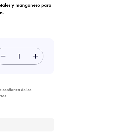
getales y manganeso para
n.
-
+
a confianza de los
rtos