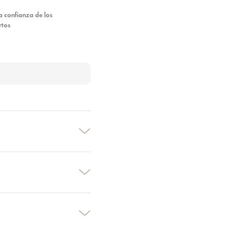
a confianza de los
rtos
×
×
×