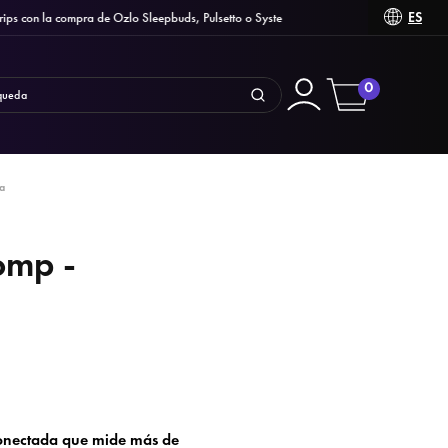
ES
on la compra de Ozlo Sleepbuds, Pulsetto o Syste
0
ca
omp -
onectada que mide más de