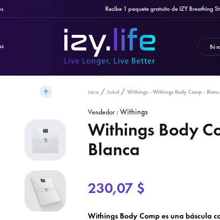
Recibe 1 paquete gratuito de IZY Breathing Strips c
AS
Withings - Withings Body Comp - Blan
Inicio
Salud
Withings
Vendedor :
Withings Body C
Blanca
230,07 $
Withings Body Comp es una báscula c