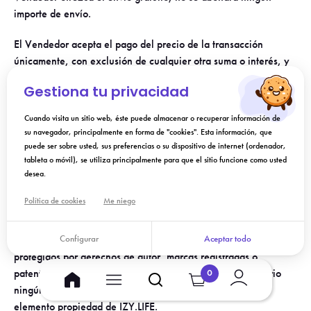
importe de envío.
El Vendedor acepta el pago del precio de la transacción
únicamente, con exclusión de cualquier otra suma o interés, y
renuncia a cualquier reclamación de ganancias generadas
Gestiona tu privacidad
mientras los fondos se mantengan en custodia. Todos los
precios, gastos de envío, comisiones e importes pagados al
Cuando visita un sitio web, éste puede almacenar o recuperar información de
vendedor incluyen el IVA.
su navegador, principalmente en forma de "cookies". Esta información, que
puede ser sobre usted, sus preferencias o su dispositivo de internet (ordenador,
9. PROPIEDAD INTELECTUAL
tableta o móvil), se utiliza principalmente para que el sitio funcione como usted
desea.
9.1 IZY.LIFE Propiedad
Política de cookies
Me niego
Todos los elementos visuales o sonoros de la Plataforma,
incluida la tecnología subyacente, pertenecen a IZY.LIFE, a sus
Configurar
Aceptar todo
proveedores de servicios o a determinados proveedores y están
protegidos por derechos de autor, marcas registradas o
patentes. Las presentes Condiciones no conceden al Usuario
0
ningún derecho de propiedad intelectual sobre ningún
elemento propiedad de IZY.LIFE.