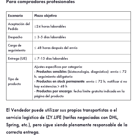
Para compradores profesionales
Escenario
Plazo objetivo
Aceptación del
≤24 horas laborables
Pedido
Despacho
≤ 3-5 días laborables
Carga de
≤ 48 horas después del envío
seguimiento
Entrega (UE)
≤ 7-15 días laborables
Ajustes específicos por categoría:
Productos sensibles
-
(biotecnología, diagnóstico): envío ≤ 72
h; seguimiento obligatorio
Tipo de
Productos en stock permanente
-
: envío ≤ 72 h; notificar si no
producto
hay existencias > 48 h
Productos por encargo
-
: fecha límite gratuita indicada en la
página del producto
El Vendedor puede utilizar sus propios transportistas o el
servicio logístico de IZY.LIFE (tarifas negociadas con DHL,
Spring, etc.), pero sigue siendo plenamente responsable de la
correcta entrega.