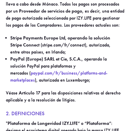
lleva a cabo desde Mónaco. Todos los pagos son procesados
por un
Proveedor de servicios de pago
, es decir, una entidad
de pago autorizada seleccionada por IZY.LIFE para gestionar
los pagos de los Compradores. Los proveedores actuales son:
Stripe Payments Europe Ltd, operando la solución
Stripe Connect
(stripe.com/fr/connect), autorizada,
entre otros países, en Irlanda;
PayPal (Europe) SARL et Cie, S.C.A.
, operando la
solución PayPal para plataformas y
mercados (
paypal.com/fr/business/platforms-and-
marketplaces
), autorizada en Luxemburgo;
Véase
Artículo 17
para las disposiciones relativas al derecho
aplicable y a la resolución de litigios.
2. DEFINICIONES
"
Plataforma de Longevidad IZY.LIFE
” o “
Plataforma
”:
designa el ecosistema digital operado bajo la marca IZY.LIFE,