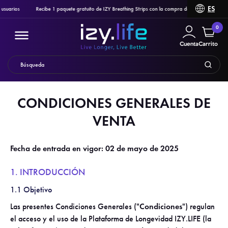
ES
Recibe 1 paquete gratuito de IZY Breathing Strips con la compra de Ozlo Sleepbuds, Pulsetto o
0
Cuenta
Carrito
CONDICIONES GENERALES DE
Filtro
VENTA
PRODUCTOS
Fecha de entrada en vigor: 02 de mayo de 2025
1. INTRODUCCIÓN
1.1 Objetivo
Las presentes Condiciones Generales ("
Condiciones
") regulan
el acceso y el uso de la Plataforma de Longevidad IZY.LIFE (la