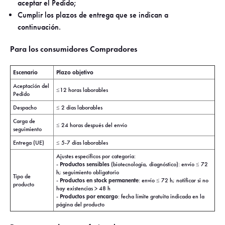
aceptar el Pedido;
Cumplir los plazos de entrega que se indican a
continuación.
Para los consumidores Compradores
Escenario
Plazo objetivo
Aceptación del
≤12 horas laborables
Pedido
Despacho
≤ 2 días laborables
Carga de
≤ 24 horas después del envío
seguimiento
Entrega (UE)
≤ 5-7 días laborables
Ajustes específicos por categoría:
Productos sensibles
-
(biotecnología, diagnóstico): envío ≤ 72
h; seguimiento obligatorio
Tipo de
Productos en stock permanente
-
: envío ≤ 72 h; notificar si no
producto
hay existencias > 48 h
Productos por encargo
-
: fecha límite gratuita indicada en la
página del producto