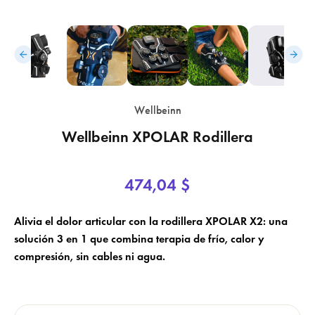
Wellbeinn
Wellbeinn XPOLAR Rodillera
×
×
Crear lista de deseos
Iniciar sesión
474,04 $
×
Nombre de la lista de deseos
Añadir a la lista de deseos
Debe iniciar sesión para guardar productos en su lista de deseos.
Alivia el dolor articular con la rodillera XPOLAR X2: una
solución 3 en 1 que combina terapia de frío, calor y
add_circle_outline
Crear una nueva lista
compresión, sin cables ni agua.
Cancelar
Iniciar sesión
Cancelar
Crear lista de deseos