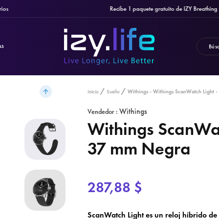
Recibe 1 paquete gratuito de IZY Breathing Strips
AS
Withings - Withings ScanWatch Light 
Inicio
Sueño
Withings
Vendedor :
Withings ScanWat
37 mm Negra
287,88 $
ScanWatch Light es un reloj híbrido de