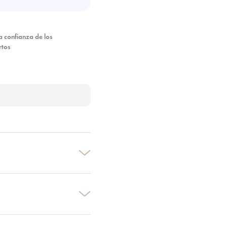
a confianza de los
rtos
×
×
×