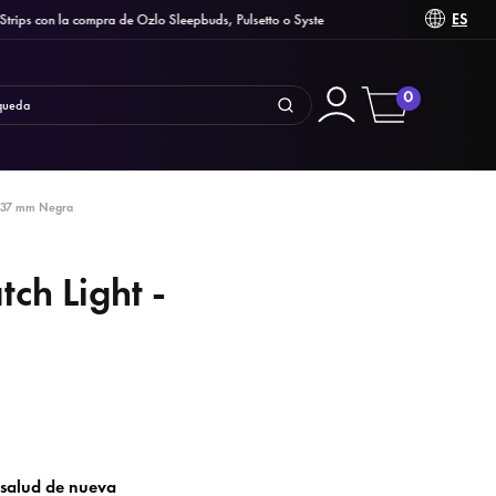
ES
 con la compra de Ozlo Sleepbuds, Pulsetto o Syste
0
- 37 mm Negra
ch Light -
 salud de nueva