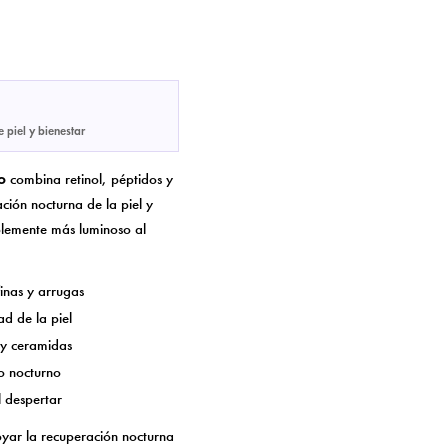
e piel y bienestar
o
combina retinol, péptidos y
ión nocturna de la piel y
iblemente más luminoso al
inas y arrugas
d de la piel
 y ceramidas
o nocturno
l despertar
yar la recuperación nocturna