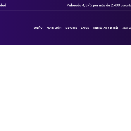
Valorado 4,8/5 por más de 2.400 usuarios
SUEÑO
NUTRICIÓN
DEPORTE
SALUD
BIENESTAR Y ESTRÉS
MARC
PRODUCTOS
Filtros
CATEGORÍAS
MARCAS