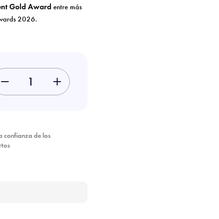
ment Gold Award
entre más
Awards 2026.
-
+
×
×
a confianza de los
rtos
×