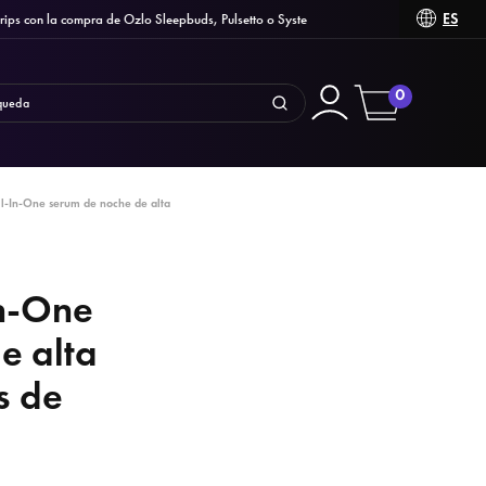
ES
on la compra de Ozlo Sleepbuds, Pulsetto o Syste
0
ll-In-One serum de noche de alta
In-One
e alta
s de