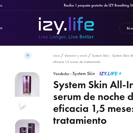
Recibe 1 paquete gratuito de IZY Breathing Strips c
AS
System Skin - System Skin A
Inicio
Bienestar y estrés
eficacia 1,5 meses de tratamiento
System Skin
Vendedor :
System Skin All-
serum de noche d
eficacia 1,5 mese
tratamiento