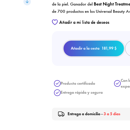
Best Night Treat
de la piel. Ganador del
de 700 productos en los Universal Beauty 
Añadir a mi lista de deseos
Añadir a la cesta
181,99 $
ar lista de deseos
Con l
ciar sesión
Producto certificado
expe
Entrega rápida y segura
 de la lista de deseos
dir a la lista de deseos
niciar sesión para guardar productos en su lista de deseos.
Crear una nueva lista
Entrega a domicilio -
3 a 5 dias
Cancelar
Iniciar sesión
Cancelar
Crear lista de deseos