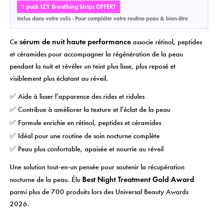
×
×
Login
Créer une liste de souhaits
1 pack IZY Breathing Strips OFFERT
Inclus dans votre colis · Pour compléter votre routine peau & bien-être
×
Vous devez être connecté pour enregistrer des produits dans votre liste
Nom de la liste de souhaits
Ajouter à la liste de souhaits
sérum de nuit haute performance
Ce
associe rétinol, peptides
de souhaits.
et céramides pour accompagner la régénération de la peau
add_circle_outline
Créer une nouvelle liste
pendant la nuit et révéler un teint plus lisse, plus reposé et
visiblement plus éclatant au réveil.
Annuler
Créer une liste de souhaits
Annuler
Login
✅ Aide à lisser l’apparence des rides et ridules
✅ Contribue à améliorer la texture et l’éclat de la peau
✅ Formule enrichie en rétinol, peptides et céramides
✅ Idéal pour une routine de soin nocturne complète
✅ Peau plus confortable, apaisée et nourrie au réveil
Une solution tout-en-un pensée pour soutenir la récupération
Best Night Treatment Gold Award
nocturne de la peau. Élu
parmi plus de 700 produits lors des Universal Beauty Awards
2026.