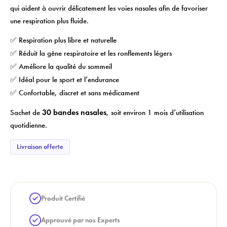
×
×
Login
Créer une liste de souhaits
qui aident à ouvrir délicatement les voies nasales afin de favoriser
une respiration plus fluide.
×
Vous devez être connecté pour enregistrer des produits dans votre liste
Nom de la liste de souhaits
Ajouter à la liste de souhaits
✅ Respiration plus libre et naturelle
de souhaits.
✅ Réduit la gêne respiratoire et les ronflements légers
✅ Améliore la qualité du sommeil
add_circle_outline
Créer une nouvelle liste
✅ Idéal pour le sport et l’endurance
✅ Confortable, discret et sans médicament
Annuler
Créer une liste de souhaits
Annuler
Login
30 bandes nasales
Sachet de
, soit environ 1 mois d’utilisation
quotidienne.
Livraison offerte
Produit Certifié
Approuvé par nos Experts