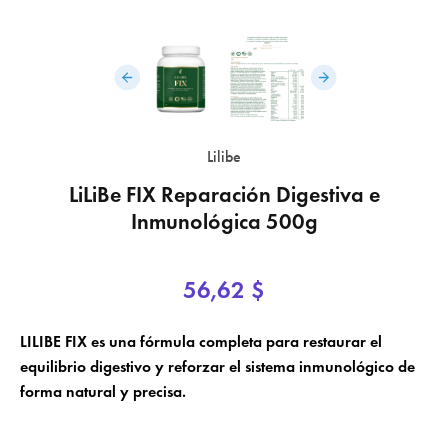
×
Lilibe
×
Crear lista de deseos
Iniciar sesión
LiLiBe FIX Reparación Digestiva e
×
Inmunológica 500g
Nombre de la lista de deseos
Añadir a la lista de deseos
Debe iniciar sesión para guardar productos en su lista de deseos.
56,62 $
add_circle_outline
Crear una nueva lista
Cancelar
Iniciar sesión
LILIBE FIX es una fórmula completa para restaurar el
Cancelar
Crear lista de deseos
equilibrio digestivo y reforzar el sistema inmunológico de
forma natural y precisa.