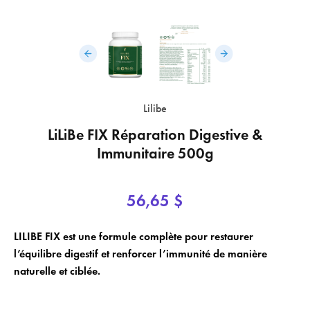
×
×
Lilibe
Login
Créer une liste de souhaits
LiLiBe FIX Réparation Digestive &
×
Immunitaire 500g
Vous devez être connecté pour enregistrer des produits dans votre liste
Nom de la liste de souhaits
Ajouter à la liste de souhaits
de souhaits.
56,65 $
add_circle_outline
Créer une nouvelle liste
LILIBE FIX est une formule complète pour restaurer
Annuler
Créer une liste de souhaits
Annuler
Login
l’équilibre digestif et renforcer l’immunité de manière
naturelle et ciblée.