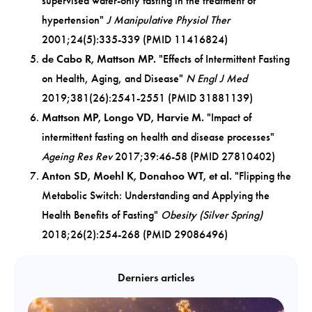
supervised water-only fasting in the treatment of
hypertension"
J Manipulative Physiol Ther
2001;24(5):335-339 (PMID 11416824)
de Cabo R, Mattson MP.
"Effects of Intermittent Fasting
on Health, Aging, and Disease"
N Engl J Med
2019;381(26):2541-2551 (PMID 31881139)
Mattson MP, Longo VD, Harvie M.
"Impact of
intermittent fasting on health and disease processes"
Ageing Res Rev
2017;39:46-58 (PMID 27810402)
Anton SD, Moehl K, Donahoo WT, et al.
"Flipping the
Metabolic Switch: Understanding and Applying the
Health Benefits of Fasting"
Obesity (Silver Spring)
2018;26(2):254-268 (PMID 29086496)
Derniers articles