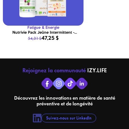
Fatigue & Énergie
Nutrivie Pack Jeûne Intermittent -
47,25 $
54,31 $
Desmodium Bio + Détox Bio +
Multivitamines
Rejoignez la communauté
IZY.LIFE
Découvrez les innovations en matière de santé
préventive et de longévité
Suivez-nous sur LinkedIn