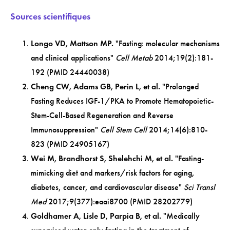
Sources scientifiques
Longo VD, Mattson MP.
"Fasting: molecular mechanisms
and clinical applications"
Cell Metab
2014;19(2):181-
192 (PMID 24440038)
Cheng CW, Adams GB, Perin L, et al.
"Prolonged
Fasting Reduces IGF-1/PKA to Promote Hematopoietic-
Stem-Cell-Based Regeneration and Reverse
Immunosuppression"
Cell Stem Cell
2014;14(6):810-
823 (PMID 24905167)
Wei M, Brandhorst S, Shelehchi M, et al.
"Fasting-
mimicking diet and markers/risk factors for aging,
diabetes, cancer, and cardiovascular disease"
Sci Transl
Med
2017;9(377):eaai8700 (PMID 28202779)
Goldhamer A, Lisle D, Parpia B, et al.
"Medically