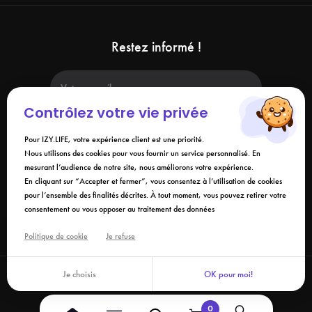
Restez informé !
Contrôlez votre vie privée
Pour IZY.LIFE, votre expérience client est une priorité.
Nous utilisons des cookies pour vous fournir un service personnalisé. En
mesurant l’audience de notre site, nous améliorons votre expérience.
En soumettant ce formulaire, j'accepte que les informations saisies soient
utilisées dans le cadre de ma demande et de la relation commerciale qui
En cliquant sur “Accepter et fermer”, vous consentez à l’utilisation de cookies
peut en découler. Vous référer à la
politique de confidentialité
.
pour l’ensemble des finalités décrites. À tout moment, vous pouvez retirer votre
consentement ou vous opposer au traitement des données
Liens
Politique de cookie
Je refuse
Je choisis
OK pour moi!
©2026 Izy.life - Tous droits réservés
0