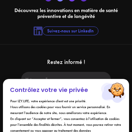
Découvrez les innovations en matière de santé
préventive et de longévité
Suivez-nous sur LinkedIn
Restez informé !
Contrôlez votre vie privée
Pour IZY.LIFE, votre expérience client est une priorité.
Nous utilisons des cookies pour vous fournir un service personnalisé. En
mesurant l’audience de notre site, nous améliorons votre expérience.
En soumettant ce formulaire, j'accepte que les informations saisies soient
utilisées dans le cadre de ma demande et de la relation commerciale qui
En cliquant sur “Accepter et fermer”, vous consentez à l’utilisation de cookies
peut en découler. Vous référer à la
politique de confidentialité
.
pour l’ensemble des finalités décrites. À tout moment, vous pouvez retirer votre
consentement ou vous opposer au traitement des données