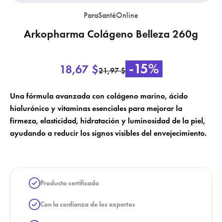
ParaSantéOnline
Arkopharma Colágeno Belleza 260g
×
-15%
18,67 $
×
Crear lista de deseos
21,97 $
Iniciar sesión
×
Una fórmula avanzada con colágeno marino, ácido
Nombre de la lista de deseos
Añadir a la lista de deseos
Debe iniciar sesión para guardar productos en su lista de deseos.
hialurónico y vitaminas esenciales para mejorar la
firmeza, elasticidad, hidratación y luminosidad de la piel,
add_circle_outline
Crear una nueva lista
ayudando a reducir los signos visibles del envejecimiento.
Cancelar
Iniciar sesión
Cancelar
Crear lista de deseos
Producto certificado
Con la confianza de los expertos