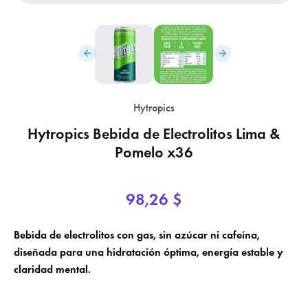
Hytropics
×
Hytropics Bebida de Electrolitos Lima &
×
Crear lista de deseos
Iniciar sesión
Pomelo x36
×
Nombre de la lista de deseos
Añadir a la lista de deseos
Debe iniciar sesión para guardar productos en su lista de deseos.
98,26 $
add_circle_outline
Crear una nueva lista
Bebida de electrolitos con gas, sin azúcar ni cafeína,
Cancelar
Iniciar sesión
diseñada para una hidratación óptima, energía estable y
Cancelar
Crear lista de deseos
claridad mental.