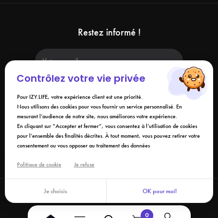
Restez informé !
Contrôlez votre vie privée
Pour IZY.LIFE, votre expérience client est une priorité.
Nous utilisons des cookies pour vous fournir un service personnalisé. En
mesurant l’audience de notre site, nous améliorons votre expérience.
En soumettant ce formulaire, j'accepte que les informations saisies soient
utilisées dans le cadre de ma demande et de la relation commerciale qui
En cliquant sur “Accepter et fermer”, vous consentez à l’utilisation de cookies
peut en découler. Vous référer à la
politique de confidentialité
.
pour l’ensemble des finalités décrites. À tout moment, vous pouvez retirer votre
consentement ou vous opposer au traitement des données
Liens
Politique de cookie
Je refuse
Je choisis
OK pour moi!
©2026 Izy.life - Tous droits réservés
0