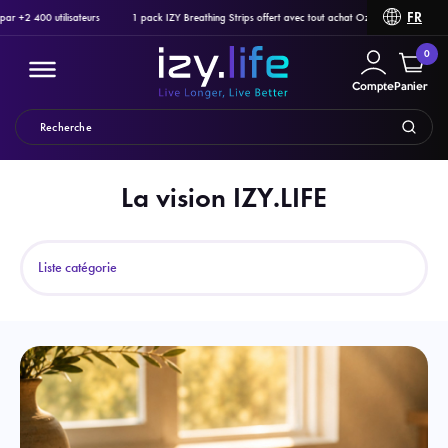
FR
400 utilisateurs
1 pack IZY Breathing Strips offert avec tout achat Ozlo Sleepbuds, Pulsetto o
0
Compte
Panier
La vision IZY.LIFE
Filtrer
Liste catégorie
PRODUITS