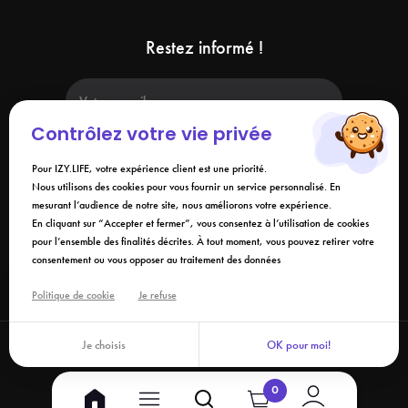
Restez informé !
Contrôlez votre vie privée
Pour IZY.LIFE, votre expérience client est une priorité.
Nous utilisons des cookies pour vous fournir un service personnalisé. En
mesurant l’audience de notre site, nous améliorons votre expérience.
En soumettant ce formulaire, j'accepte que les informations saisies soient
utilisées dans le cadre de ma demande et de la relation commerciale qui
En cliquant sur “Accepter et fermer”, vous consentez à l’utilisation de cookies
peut en découler. Vous référer à la
politique de confidentialité
.
pour l’ensemble des finalités décrites. À tout moment, vous pouvez retirer votre
consentement ou vous opposer au traitement des données
Liens
Politique de cookie
Je refuse
Je choisis
OK pour moi!
©2026 Izy.life - Tous droits réservés
0