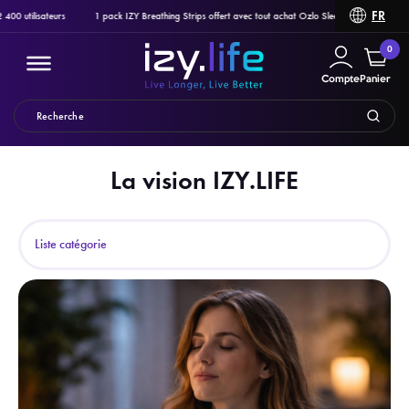
FR
lisateurs
1 pack IZY Breathing Strips offert avec tout achat Ozlo Sleepbuds, Pulsetto ou Syste
0
Compte
Panier
La vision IZY.LIFE
Filtrer
Liste catégorie
PRODUITS