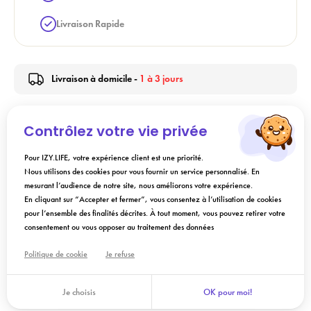
Livraison Rapide
Livraison à domicile -
1 à 3 jours
Contrôlez votre vie privée
Description
Pour IZY.LIFE, votre expérience client est une priorité.
Nous utilisons des cookies pour vous fournir un service personnalisé. En
Conseils d'utilisation
mesurant l’audience de notre site, nous améliorons votre expérience.
En cliquant sur “Accepter et fermer”, vous consentez à l’utilisation de cookies
pour l’ensemble des finalités décrites. À tout moment, vous pouvez retirer votre
Composition
consentement ou vous opposer au traitement des données
Politique de cookie
Je refuse
Ajouter au panier
Je choisis
OK pour moi!