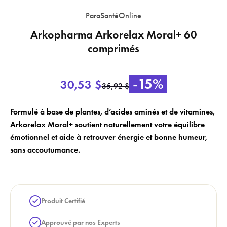
ParaSantéOnline
Arkopharma Arkorelax Moral+ 60
comprimés
×
×
Login
Créer une liste de souhaits
-15%
30,53 $
35,92 $
×
Vous devez être connecté pour enregistrer des produits dans votre liste
Nom de la liste de souhaits
Ajouter à la liste de souhaits
Formulé à base de plantes, d’acides aminés et de vitamines,
de souhaits.
Arkorelax Moral+ soutient naturellement votre équilibre
add_circle_outline
émotionnel et aide à retrouver énergie et bonne humeur,
Créer une nouvelle liste
sans accoutumance.
Annuler
Créer une liste de souhaits
Annuler
Login
Produit Certifié
Approuvé par nos Experts