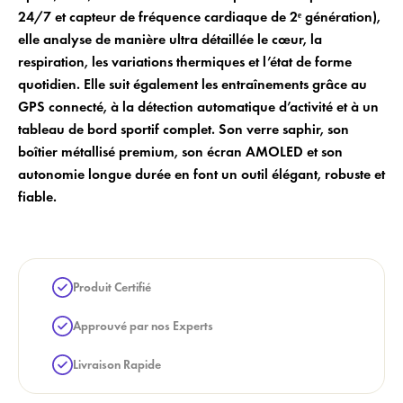
add_circle_outline
Créer une nouvelle liste
24/7 et capteur de fréquence cardiaque de 2ᵉ génération),
elle analyse de manière ultra détaillée le cœur, la
Annuler
Créer une liste de souhaits
Annuler
Login
respiration, les variations thermiques et l’état de forme
quotidien. Elle suit également les entraînements grâce au
GPS connecté, à la détection automatique d’activité et à un
tableau de bord sportif complet. Son verre saphir, son
boîtier métallisé premium, son écran AMOLED et son
autonomie longue durée en font un outil élégant, robuste et
fiable.
Produit Certifié
Approuvé par nos Experts
Livraison Rapide