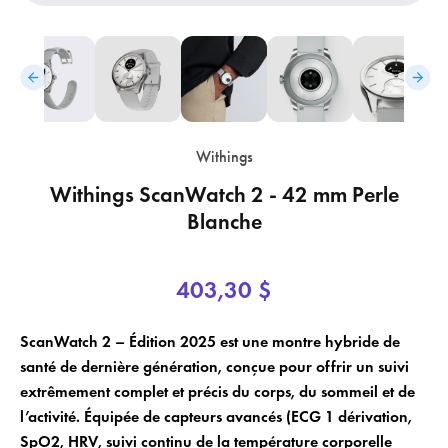
Withings
Withings ScanWatch 2 - 42 mm Perle
Blanche
403,30 $
×
×
Login
Créer une liste de souhaits
ScanWatch 2 – Édition 2025 est une montre hybride de
santé de dernière génération, conçue pour offrir un suivi
×
extrêmement complet et précis du corps, du sommeil et de
Vous devez être connecté pour enregistrer des produits dans votre liste
Nom de la liste de souhaits
Ajouter à la liste de souhaits
l’activité. Équipée de capteurs avancés (ECG 1 dérivation,
de souhaits.
SpO2, HRV, suivi continu de la température corporelle