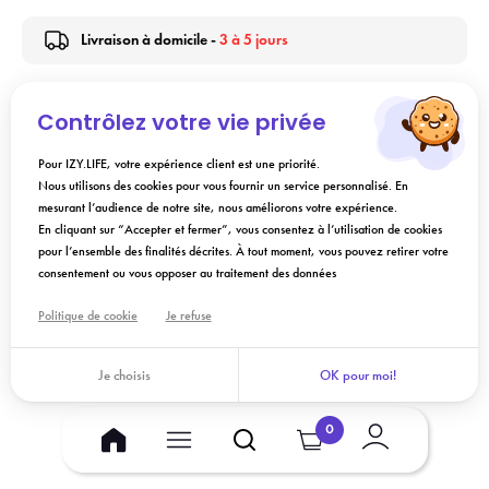
Livraison à domicile -
3 à 5 jours
Contrôlez votre vie privée
Description
Pour IZY.LIFE, votre expérience client est une priorité.
Nous utilisons des cookies pour vous fournir un service personnalisé. En
Conseils d'utilisation
mesurant l’audience de notre site, nous améliorons votre expérience.
En cliquant sur “Accepter et fermer”, vous consentez à l’utilisation de cookies
pour l’ensemble des finalités décrites. À tout moment, vous pouvez retirer votre
Composition
consentement ou vous opposer au traitement des données
Politique de cookie
Je refuse
Ajouter au panier
Je choisis
OK pour moi!
0