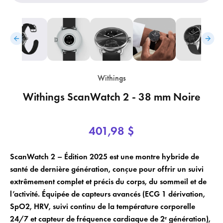
Withings
Withings ScanWatch 2 - 38 mm Noire
401,98 $
×
×
ScanWatch 2 – Édition 2025 est une montre hybride de
Login
Créer une liste de souhaits
santé de dernière génération, conçue pour offrir un suivi
extrêmement complet et précis du corps, du sommeil et de
×
Vous devez être connecté pour enregistrer des produits dans votre liste
Nom de la liste de souhaits
Ajouter à la liste de souhaits
l’activité. Équipée de capteurs avancés (ECG 1 dérivation,
de souhaits.
SpO2, HRV, suivi continu de la température corporelle
24/7 et capteur de fréquence cardiaque de 2ᵉ génération),
add_circle_outline
Créer une nouvelle liste