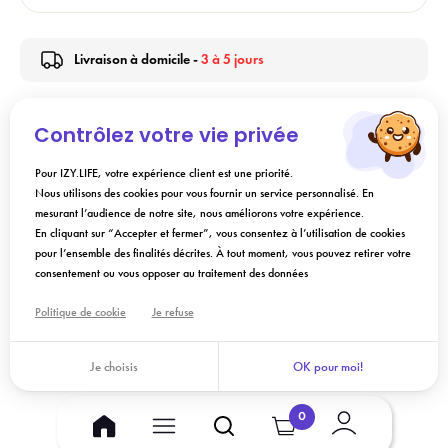
Livraison à domicile -
3 à 5 jours
Contrôlez votre vie privée
Description
Pour IZY.LIFE, votre expérience client est une priorité.
Nous utilisons des cookies pour vous fournir un service personnalisé. En
Conseils d'utilisation
mesurant l’audience de notre site, nous améliorons votre expérience.
En cliquant sur “Accepter et fermer”, vous consentez à l’utilisation de cookies
pour l’ensemble des finalités décrites. À tout moment, vous pouvez retirer votre
Composition
consentement ou vous opposer au traitement des données
Politique de cookie
Je refuse
Ajouter au panier
Je choisis
OK pour moi!
0