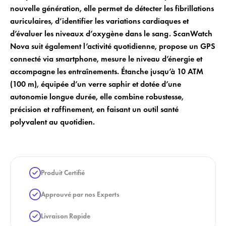
nouvelle génération, elle permet de détecter les fibrillations
add_circle_outline
Créer une nouvelle liste
auriculaires, d’identifier les variations cardiaques et
d’évaluer les niveaux d’oxygène dans le sang. ScanWatch
Annuler
Créer une liste de souhaits
Annuler
Login
Nova suit également l’activité quotidienne, propose un GPS
connecté via smartphone, mesure le niveau d’énergie et
accompagne les entraînements. Étanche jusqu’à 10 ATM
(100 m), équipée d’un verre saphir et dotée d’une
autonomie longue durée, elle combine robustesse,
précision et raffinement, en faisant un outil santé
polyvalent au quotidien.
Produit Certifié
Approuvé par nos Experts
Livraison Rapide