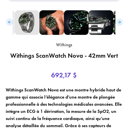
Withings
Withings ScanWatch Nova - 42mm Vert
692,17 $
Withings ScanWatch Nova est une montre hybride haut de
×
×
gamme qui associe l’élégance d’une montre de plongée
Login
Créer une liste de souhaits
professionnelle à des technologies médicales avancées. Elle
intègre un ECG à 1 dérivation, la mesure de la SpO2, un
×
Vous devez être connecté pour enregistrer des produits dans votre liste
Nom de la liste de souhaits
Ajouter à la liste de souhaits
suivi continu de la fréquence cardiaque, ainsi qu’une
de souhaits.
analyse détaillée du sommeil. Grâce à ses capteurs de