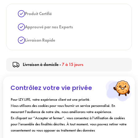
Produit Certifié
Approuvé par nos Experts
Livraison Rapide
Livraison à domicile -
7 à 15 jours
Contrôlez votre vie privée
Description
Pour IZY.LIFE, votre expérience client est une priorité.
Nous utilisons des cookies pour vous fournir un service personnalisé. En
Conseils d'utilisation
mesurant l’audience de notre site, nous améliorons votre expérience.
En cliquant sur “Accepter et fermer”, vous consentez à l’utilisation de cookies
pour l’ensemble des finalités décrites. À tout moment, vous pouvez retirer votre
Composition
consentement ou vous opposer au traitement des données