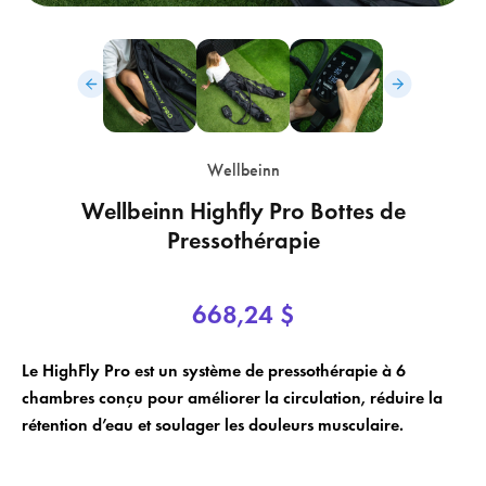
Wellbeinn
×
×
Wellbeinn Highfly Pro Bottes de
Login
Créer une liste de souhaits
Pressothérapie
×
Vous devez être connecté pour enregistrer des produits dans votre liste
Nom de la liste de souhaits
Ajouter à la liste de souhaits
de souhaits.
668,24 $
add_circle_outline
Créer une nouvelle liste
Le HighFly Pro est un système de pressothérapie à 6
chambres conçu pour améliorer la circulation, réduire la
Annuler
Créer une liste de souhaits
Annuler
Login
rétention d’eau et soulager les douleurs musculaire.