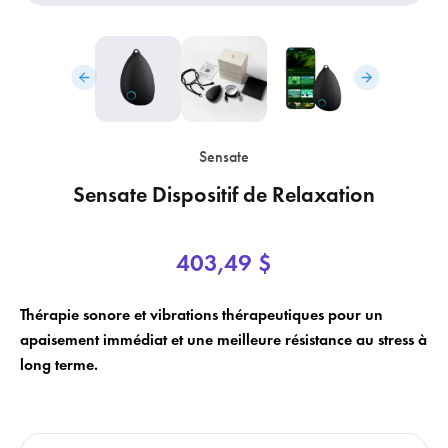
Sensate
×
×
Login
Créer une liste de souhaits
Sensate Dispositif de Relaxation
×
Vous devez être connecté pour enregistrer des produits dans votre liste
Nom de la liste de souhaits
Ajouter à la liste de souhaits
403,49 $
de souhaits.
add_circle_outline
Créer une nouvelle liste
Thérapie sonore et vibrations thérapeutiques pour un
apaisement immédiat et une meilleure résistance au stress à
Annuler
Créer une liste de souhaits
Annuler
Login
long terme.