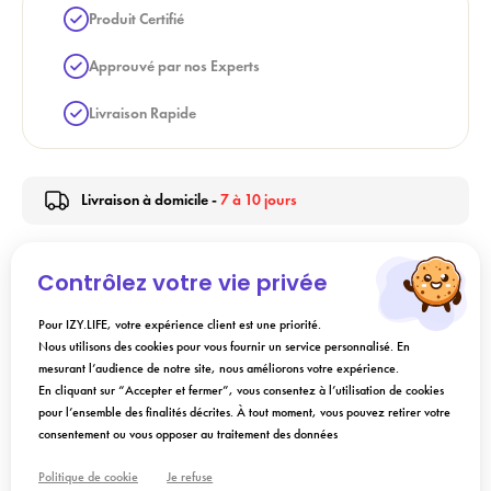
Produit Certifié
Approuvé par nos Experts
Livraison Rapide
Livraison à domicile -
7 à 10 jours
Contrôlez votre vie privée
Description
Pour IZY.LIFE, votre expérience client est une priorité.
Nous utilisons des cookies pour vous fournir un service personnalisé. En
Conseils d'utilisation
mesurant l’audience de notre site, nous améliorons votre expérience.
En cliquant sur “Accepter et fermer”, vous consentez à l’utilisation de cookies
pour l’ensemble des finalités décrites. À tout moment, vous pouvez retirer votre
Composition
consentement ou vous opposer au traitement des données
Politique de cookie
Je refuse