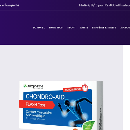
longévité
Noté 4,8/5 par +2 400 utilisateurs
SOMMEIL
NUTRITION
SPORT
SANTÉ
BIEN-ÊTRE & STRESS
MARQU
PRODUITS
Filtres
CATÉGORIES
MARQUES