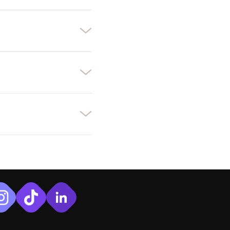
×
×
×