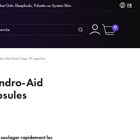
FR
 Ozlo Sleepbuds, Pulsetto ou System Skin
Des am
0
ro-Aid Flash Caps 10 capsules
ndro-Aid
psules
 soulager rapidement les