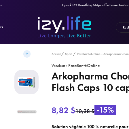
1 pack IZY Breathing Strips offert avec tout achat
ES
ParaSantéOnline - Arkopharma Chond
Accueil
Sport
ParaSantéOnline
Vendeur :
Arkopharma Cho
Flash Caps 10 ca
8,82 $
-15%
10,38 $
Solution végétale 100 % naturelle pour