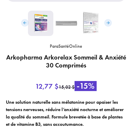
ParaSantéOnline
Arkopharma Arkorelax Sommeil & Anxiété
×
×
Login
Créer une liste de souhaits
30 Comprimés
×
Vous devez être connecté pour enregistrer des produits dans votre liste
Nom de la liste de souhaits
Ajouter à la liste de souhaits
-15%
12,77 $
15,02 $
de souhaits.
add_circle_outline
Créer une nouvelle liste
Une solution naturelle sans mélatonine pour apaiser les
tensions nerveuses, réduire l’anxiété nocturne et améliorer
Annuler
Créer une liste de souhaits
Annuler
Login
la qualité du sommeil. Formule brevetée à base de plantes
et de vitamine B3, sans accoutumance.