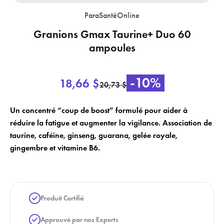
ParaSantéOnline
Granions Gmax Taurine+ Duo 60
ampoules
×
×
Login
Créer une liste de souhaits
-10%
18,66 $
20,73 $
×
Vous devez être connecté pour enregistrer des produits dans votre liste
Nom de la liste de souhaits
Ajouter à la liste de souhaits
Un concentré “coup de boost” formulé pour aider à
de souhaits.
réduire la fatigue et augmenter la vigilance. Association de
add_circle_outline
taurine, caféine, ginseng, guarana, gelée royale,
Créer une nouvelle liste
gingembre et vitamine B6.
Annuler
Créer une liste de souhaits
Annuler
Login
Produit Certifié
Approuvé par nos Experts