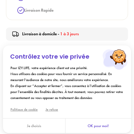
Livraison Rapide
Livraison à domicile -
1 à 3 jours
Contrôlez votre vie privée
Description
Pour IZY.LIFE, votre expérience client est une priorité.
Nous utilisons des cookies pour vous fournir un service personnalisé. En
Conseils d'utilisation
mesurant l’audience de notre site, nous améliorons votre expérience.
En cliquant sur “Accepter et fermer”, vous consentez à l’utilisation de cookies
pour l’ensemble des finalités décrites. À tout moment, vous pouvez retirer votre
Composition
consentement ou vous opposer au traitement des données
Politique de cookie
Je refuse
Ajouter au panier
Je choisis
OK pour moi!