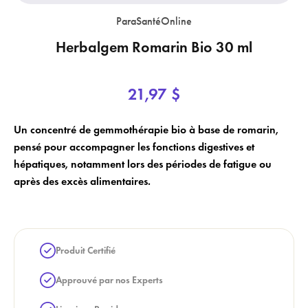
ParaSantéOnline
Herbalgem Romarin Bio 30 ml
×
×
21,97 $
Login
Créer une liste de souhaits
×
Un concentré de gemmothérapie bio à base de romarin,
Vous devez être connecté pour enregistrer des produits dans votre liste
Nom de la liste de souhaits
Ajouter à la liste de souhaits
pensé pour accompagner les fonctions digestives et
de souhaits.
hépatiques, notamment lors des périodes de fatigue ou
add_circle_outline
Créer une nouvelle liste
après des excès alimentaires.
Annuler
Créer une liste de souhaits
Annuler
Login
Produit Certifié
Approuvé par nos Experts