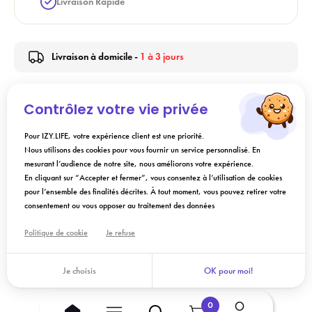
Livraison Rapide
Livraison à domicile -
1 à 3 jours
Contrôlez votre vie privée
Description
Pour IZY.LIFE, votre expérience client est une priorité.
Nous utilisons des cookies pour vous fournir un service personnalisé. En
Conseils d'utilisation
mesurant l’audience de notre site, nous améliorons votre expérience.
En cliquant sur “Accepter et fermer”, vous consentez à l’utilisation de cookies
pour l’ensemble des finalités décrites. À tout moment, vous pouvez retirer votre
Composition
consentement ou vous opposer au traitement des données
Politique de cookie
Je refuse
Ajouter au panier
Je choisis
OK pour moi!
0