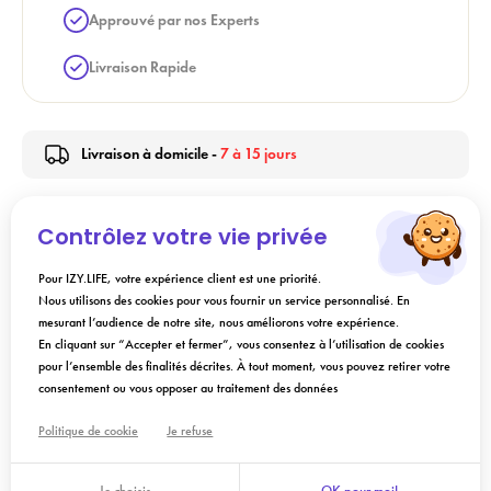
Approuvé par nos Experts
Livraison Rapide
Livraison à domicile -
7 à 15 jours
Contrôlez votre vie privée
Description
Pour IZY.LIFE, votre expérience client est une priorité.
Nous utilisons des cookies pour vous fournir un service personnalisé. En
Conseils d'utilisation
mesurant l’audience de notre site, nous améliorons votre expérience.
En cliquant sur “Accepter et fermer”, vous consentez à l’utilisation de cookies
pour l’ensemble des finalités décrites. À tout moment, vous pouvez retirer votre
Composition
consentement ou vous opposer au traitement des données
Politique de cookie
Je refuse
Ajouter au panier
Je choisis
OK pour moi!