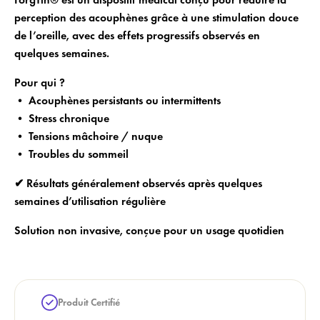
×
Nom de la liste de souhaits
Ajouter à la liste de souhaits
perception des acouphènes grâce à une stimulation douce
de souhaits.
de l’oreille, avec des effets progressifs observés en
add_circle_outline
Créer une nouvelle liste
quelques semaines.
Annuler
Créer une liste de souhaits
Annuler
Login
Pour qui ?
• Acouphènes persistants ou intermittents
• Stress chronique
• Tensions mâchoire / nuque
• Troubles du sommeil
✔ Résultats généralement observés après quelques
semaines d’utilisation régulière
Solution non invasive, conçue pour un usage quotidien
Produit Certifié