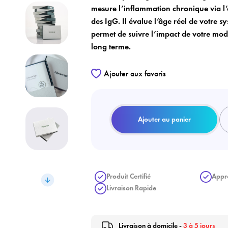
mesure l’inflammation chronique via l
des IgG. Il évalue l’âge réel de votre s
permet de suivre l’impact de votre mode
long terme.
Ajouter aux favoris
Ajouter au panier
Produit Certifié
Appr
Livraison Rapide
Livraison à domicile -
3 à 5 jours