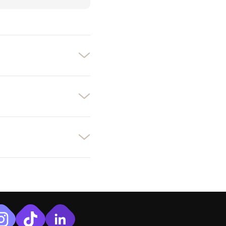
×
×
×