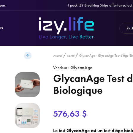
1 pack IZY Breathing Strips offert avec tout ach
ES
GlycanAge - GlycanAge Test d’Âge Bi
Accueil
Santé
GlycanAge
Vendeur :
GlycanAge Test 
Biologique
576,63 $
Le test GlycanAge est un test d’âge bio